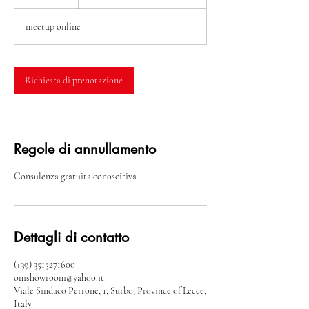
o
r
meetup online
Richiesta di prenotazione
Regole di annullamento
Consulenza gratuita conoscitiva
Dettagli di contatto
(+39) 3515271600
omshowroom@yahoo.it
Viale Sindaco Perrone, 1, Surbo, Province of Lecce,
Italy