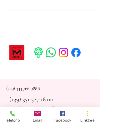
(+39)
333 766 9888
(+39)
351 527 16 00
omshowroom@yahoo.it
export@omshowroom.eu
Telefono
Email
Facebook
Linktree
OM Showroom