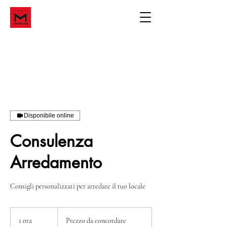
Disponibile online
Consulenza
Arredamento
Consigli personalizzati per arredare il tuo locale
Prezzo
da
1 ora
1
Prezzo da concordare
concordare